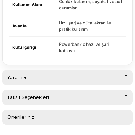
Günlük kullanım, seyahat ve acil
Kullanım Alanı
durumlar
Hızlı şarj ve dijital ekran ile
Avantaj
pratik kullanım
Powerbank cihazı ve şarj
Kutu İçeriği
kablosu
Yorumlar
Taksit Seçenekleri
Bu ürüne ilk yorumu siz yapın!
Önerileriniz
Yorum Yaz
Bu ürünün fiyat bilgisi, resim, ürün açıklamalarında ve diğer