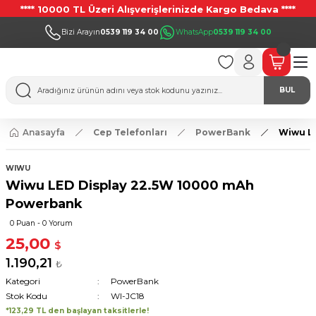
**** 10000 TL Üzeri Alışverişlerinizde Kargo Bedava ****
Bizi Arayın
0539 119 34 00
WhatsApp
0539 119 34 00
BUL
Anasayfa
Cep Telefonları
PowerBank
Wiwu L
WIWU
Wiwu LED Display 22.5W 10000 mAh
Powerbank
0 Puan - 0 Yorum
25,00
$
1.190,21
₺
Kategori
PowerBank
Stok Kodu
WI-JC18
*123,29 TL den başlayan taksitlerle!