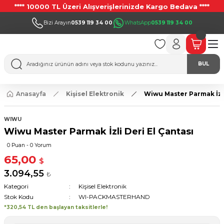
**** 10000 TL Üzeri Alışverişlerinizde Kargo Bedava ****
Bizi Arayın
0539 119 34 00
WhatsApp
0539 119 34 00
BUL
Anasayfa
Kişisel Elektronik
Wiwu Master Parmak İzli
WIWU
Wiwu Master Parmak İzli Deri El Çantası
0 Puan - 0 Yorum
65,00
$
3.094,55
₺
Kategori
Kişisel Elektronik
Stok Kodu
WI-PACKMASTERHAND
*320,54 TL den başlayan taksitlerle!