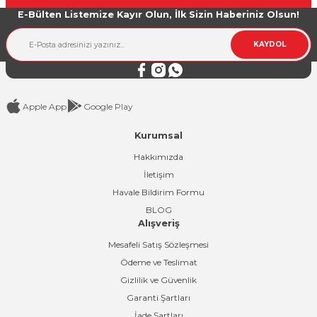
E-Bülten Listemize Kayır Olun, İlk Sizin Haberiniz Olsun!
Ürün bilgilerinde hatalar bulunuyor.
Ürün fiyatı diğer sitelerden daha pahalı.
KAYDOL
Bu ürüne benzer farklı alternatifler olmalı.
Apple App
Google Play
Kurumsal
Gönder
Hakkımızda
İletişim
Havale Bildirim Formu
BLOG
Alışveriş
Mesafeli Satış Sözleşmesi
Ödeme ve Teslimat
Gizlilik ve Güvenlik
Garanti Şartları
İade Şartları