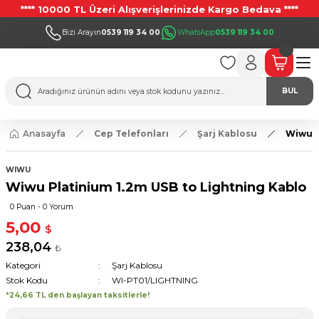
**** 10000 TL Üzeri Alışverişlerinizde Kargo Bedava ****
Bizi Arayın
0539 119 34 00
WhatsApp
0539 119 34 00
BUL
Anasayfa
Cep Telefonları
Şarj Kablosu
Wiwu P
WIWU
Wiwu Platinium 1.2m USB to Lightning Kablo
0 Puan - 0 Yorum
5,00
$
238,04
₺
Kategori
Şarj Kablosu
Stok Kodu
WI-PT01/LIGHTNING
*24,66 TL den başlayan taksitlerle!