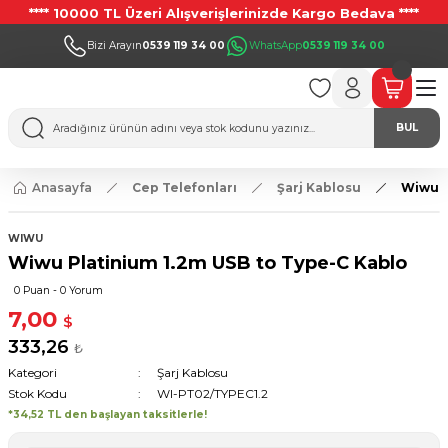
**** 10000 TL Üzeri Alışverişlerinizde Kargo Bedava ****
Bizi Arayın
0539 119 34 00
WhatsApp
0539 119 34 00
BUL
Anasayfa
Cep Telefonları
Şarj Kablosu
Wiwu P
WIWU
Wiwu Platinium 1.2m USB to Type-C Kablo
0 Puan - 0 Yorum
7,00
$
333,26
₺
Kategori
Şarj Kablosu
Stok Kodu
WI-PT02/TYPEC1.2
*34,52 TL den başlayan taksitlerle!