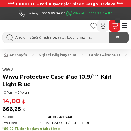
**** 10000 TL Üzeri Alışverişlerinizde Kargo Bedava ****
Bizi Arayın
0539 119 34 00
WhatsApp
0539 119 34 00
BUL
Anasayfa
Kişisel Bilgisayarlar
Tablet Aksesuar
WIWU
Wiwu Protective Case iPad 10.9/11'' Kılıf -
Light Blue
0 Puan - 0 Yorum
14,00
$
666,28
₺
Kategori
Tablet Aksesuar
Stok Kodu
WI-PAD10911/LIGHT BLUE
*69,02 TL den başlayan taksitlerle!