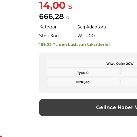
14,00
$
666,28
₺
Kategori
Şarj Adaptörü
Stok Kodu
WI-U001
*69,02 TL den başlayan taksitlerle!
Wiwu Quick 20W
Type-C
Hızlı Şarj
Gelince Haber 