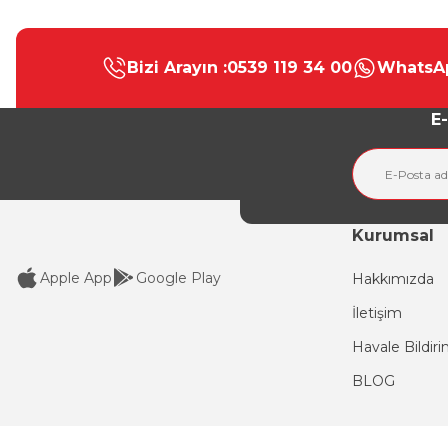
Bu ürünün fiyat bilgisi, resim, ürün açıklamalarında ve diğer konular
Görüş ve önerileriniz için teşekkür ederiz.
Bizi Arayın :
0539 119 34 00
WhatsAp
Ürün resmi kalitesiz, bozuk veya görüntülenemiyor.
Ürün açıklamasında eksik bilgiler bulunuyor.
E-
Ürün bilgilerinde hatalar bulunuyor.
Ürün fiyatı diğer sitelerden daha pahalı.
Bu ürüne benzer farklı alternatifler olmalı.
Kurumsal
Apple App
Google Play
Hakkımızda
İletişim
Havale Bildir
BLOG