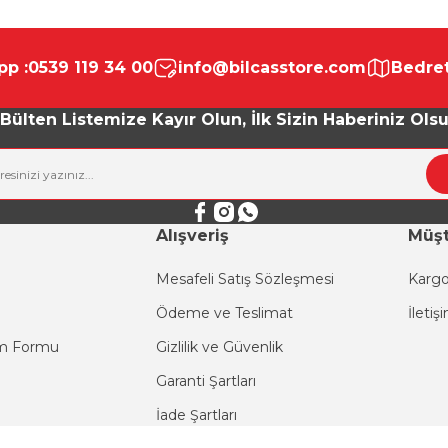
da yetersiz gördüğünüz noktaları öneri formunu kullanarak tarafımıza ile
Bu ürüne ilk yorumu siz yapın!
p :
0539 119 34 00
info@bilcasstore.com
Bedret
Yorum Yaz
Bülten Listemize Kayır Olun, İlk Sizin Haberiniz Ols
Alışveriş
Müşt
Mesafeli Satış Sözleşmesi
Kargo
Ödeme ve Teslimat
İletiş
Gönder
im Formu
Gizlilik ve Güvenlik
Garanti Şartları
İade Şartları