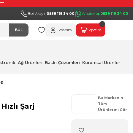
**
Bizi Arayın
0539 119 34 00
WhatsApp
0539 119 34 00
BUL
Hesabım
Sepetim
ektronik
Ağ Ürünleri
Baskı Çözümleri
Kurumsal Ürünler
rü
Bu Markanın
Tüm
ızlı Şarj
Ürünlerini Gör