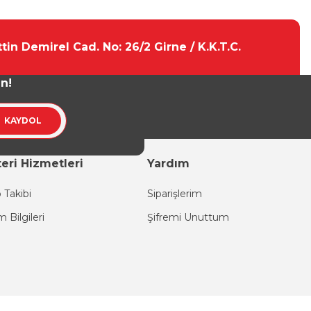
tebilirsiniz.
tin Demirel Cad. No: 26/2 Girne / K.K.T.C.
un!
KAYDOL
eri Hizmetleri
Yardım
 Takibi
Siparişlerim
im Bilgileri
Şifremi Unuttum