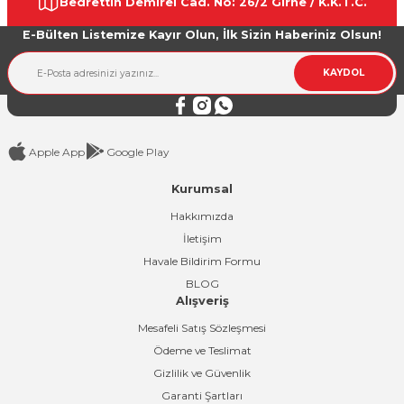
Bedrettin Demirel Cad. No: 26/2 Girne / K.K.T.C.
Ürün açıklamasında eksik bilgiler bulunuyor.
E-Bülten Listemize Kayır Olun, İlk Sizin Haberiniz Olsun!
Ürün bilgilerinde hatalar bulunuyor.
Ürün fiyatı diğer sitelerden daha pahalı.
KAYDOL
Bu ürüne benzer farklı alternatifler olmalı.
Apple App
Google Play
Kurumsal
Gönder
Hakkımızda
İletişim
Havale Bildirim Formu
BLOG
Alışveriş
Mesafeli Satış Sözleşmesi
Ödeme ve Teslimat
Gizlilik ve Güvenlik
Garanti Şartları