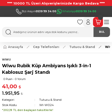
**** 10000 TL Üzeri Alışverişlerinizde Kargo Bedava ****
Bizi Arayın
0539 119 34 00
WhatsApp
0539 119 34 00
BUL
Anasayfa
Cep Telefonları
Tutucu & Stand
Wiwu
WIWU
Wiwu Rubik Küp Ambiyans Işıklı 3-in-1
Kablosuz Şarj Standı
0 Puan - 0 Yorum
41,00
$
1.951,95
₺
Kategori
Tutucu & Stand
Stok Kodu
WI-W024
*202,19 TL den başlayan taksitlerle!