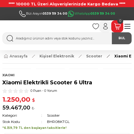
**** 10000 TL Üzeri Alışverişlerinizde Kargo Bedava ****
Bizi Arayın
0539 119 34 00
WhatsApp
0539 119 34 00
0
BUL
Anasayfa
Kişisel Elektronik
Scooter
Xiaomi Ele
XIAOMI
Xiaomi Elektrikli Scooter 6 Ultra
0 Puan - 0 Yorum
1.250,00
$
59.467,00
₺
Kategori
Scooter
Stok Kodu
BHR08KTGL
*6.159,79 TL den başlayan taksitlerle!