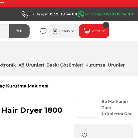
**
Bizi Arayın
0539 119 34 00
WhatsApp
0539 119 34 00
BUL
Hesabım
Sepetim
ektronik
Ağ Ürünleri
Baskı Çözümleri
Kurumsal Ürünler
Saç Kurutma Makinesi
Bu Markanın
Tüm
 Hair Dryer 1800
Ürünlerini Gör
i