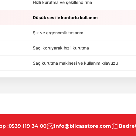
Hızlı kurutma ve şekillendirme
Düşük ses ile konforlu kullanım
Şık ve ergonomik tasarım
Saçı koruyarak hızlı kurutma
Saç kurutma makinesi ve kullanım kılavuzu
da yetersiz gördüğünüz noktaları öneri formunu kullanarak tarafımıza ile
Bu ürüne ilk yorumu siz yapın!
p :
0539 119 34 00
info@bilcasstore.com
Bedret