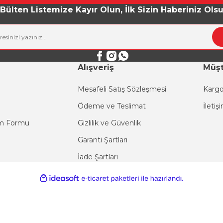
Yorum Yaz
Bülten Listemize Kayır Olun, İlk Sizin Haberiniz Ols
Alışveriş
Müşt
Mesafeli Satış Sözleşmesi
Kargo
Ödeme ve Teslimat
İletiş
Gönder
im Formu
Gizlilik ve Güvenlik
Garanti Şartları
İade Şartları
ile
ideasoft
e-
hazırlandı.
ticaret
paketleri