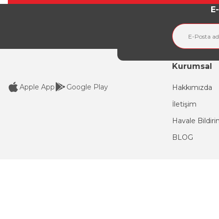
Ürün açıklamasında eksik bilgiler bulunuyor.
E-
Ürün bilgilerinde hatalar bulunuyor.
Ürün fiyatı diğer sitelerden daha pahalı.
Bu ürüne benzer farklı alternatifler olmalı.
Kurumsal
Apple App
Google Play
Hakkımızda
İletişim
Havale Bildir
BLOG