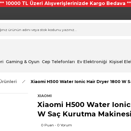
*** 10000 TL Üzeri Alışverişlerinizde Kargo Bedava **
ri
Gaming & Oyun
Cep Telefonları
Ev Elektroniği
Kişisel El
Ürünleri
Xiaomi H500 Water Ionic Hair Dryer 1800 W 
XIAOMI
Xiaomi H500 Water Ionic
W Saç Kurutma Makines
0 Puan - 0 Yorum