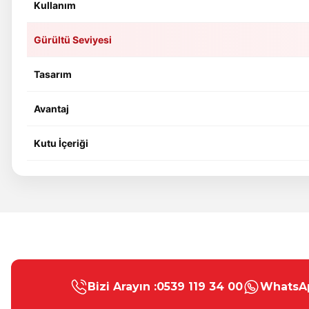
Kullanım
Gürültü Seviyesi
Tasarım
Avantaj
Kutu İçeriği
Bu ürünün fiyat bilgisi, resim, ürün açıklamalarında ve diğer konular
Görüş ve önerileriniz için teşekkür ederiz.
Bizi Arayın :
0539 119 34 00
WhatsAp
Ürün resmi kalitesiz, bozuk veya görüntülenemiyor.