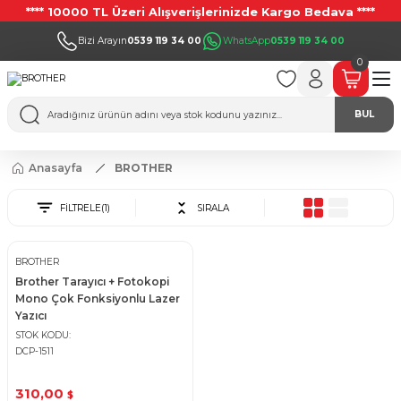
**** 10000 TL Üzeri Alışverişlerinizde Kargo Bedava ****
Bizi Arayın
0539 119 34 00
WhatsApp
0539 119 34 00
0
BUL
Anasayfa
BROTHER
FİLTRELE
(1)
SIRALA
BROTHER
Brother Tarayıcı + Fotokopi
Mono Çok Fonksiyonlu Lazer
Yazıcı
STOK KODU
DCP-1511
310,00
$