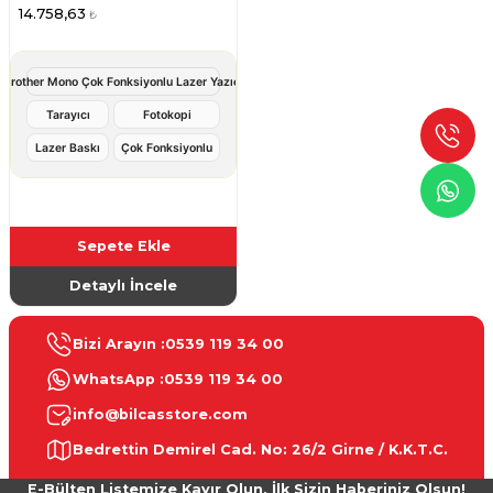
14.758,63
₺
Brother Mono Çok Fonksiyonlu Lazer Yazıcı
Tarayıcı
Fotokopi
Lazer Baskı
Çok Fonksiyonlu
Sepete Ekle
Detaylı İncele
Bizi Arayın :
0539 119 34 00
WhatsApp :
0539 119 34 00
info@bilcasstore.com
Bedrettin Demirel Cad. No: 26/2 Girne / K.K.T.C.
E-Bülten Listemize Kayır Olun, İlk Sizin Haberiniz Olsun!