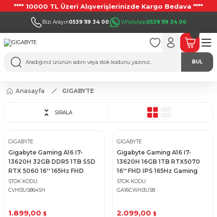
**** 10000 TL Üzeri Alışverişlerinizde Kargo Bedava ****
Bizi Arayın
0539 119 34 00
WhatsApp
0539 119 34 00
BUL
Anasayfa
GIGABYTE
SIRALA
GIGABYTE
GIGABYTE
Gigabyte Gaming A16 I7-
Gigabyte Gaming A16 I7-
13620H 32GB DDR5 1TB SSD
13620H 16GB 1TB RTX5070
RTX 5060 16'' 165Hz FHD
16'' FHD IPS 165Hz Gaming
Gaming Notebook
Notebook
STOK KODU
STOK KODU
CVHI3US864SH
GA16CWHI3US8
1.899,00
2.099,00
$
$