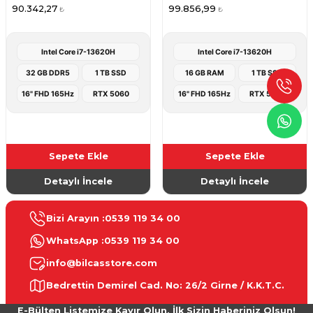
90.342,27
99.856,99
₺
₺
Intel Core i7-13620H
Intel Core i7-13620H
32 GB DDR5
1 TB SSD
16 GB RAM
1 TB SSD
16" FHD 165Hz
RTX 5060
16" FHD 165Hz
RTX 5070
Sepete Ekle
Sepete Ekle
Detaylı İncele
Detaylı İncele
Bizi Arayın :
0539 119 34 00
WhatsApp :
0539 119 34 00
info@bilcasstore.com
Bedrettin Demirel Cad. No: 26/2 Girne / K.K.T.C.
E-Bülten Listemize Kayır Olun, İlk Sizin Haberiniz Olsun!