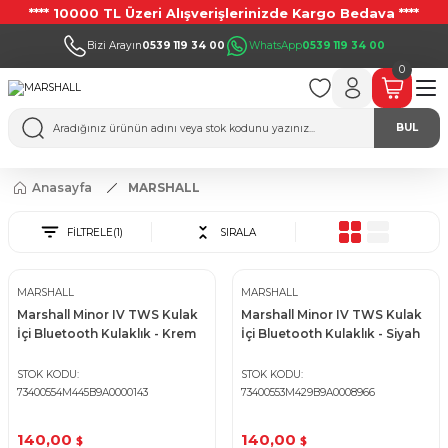
**** 10000 TL Üzeri Alışverişlerinizde Kargo Bedava ****
Bizi Arayın
0539 119 34 00
WhatsApp
0539 119 34 00
0
BUL
Anasayfa
MARSHALL
FİLTRELE
(1)
SIRALA
MARSHALL
MARSHALL
Marshall Minor IV TWS Kulak
Marshall Minor IV TWS Kulak
İçi Bluetooth Kulaklık - Krem
İçi Bluetooth Kulaklık - Siyah
STOK KODU
STOK KODU
73400554M445B9A0000143
73400553M429B9A0008966
140,00
140,00
$
$