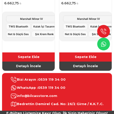
6.662,75
6.662,75
₺
₺
Marshall Minor IV
Marshall Minor IV
TWS Bluetooth
Kulak İçi Tasarım
TWS Bluetooth
Kulak İçi Tasarım
Net & Güçlü Ses
Şık Krem Renk
Net & Güçlü Ses
Şık Siyah Renk
Sepete Ekle
Sepete Ekle
Detaylı İncele
Detaylı İncele
Bizi Arayın :
0539 119 34 00
WhatsApp :
0539 119 34 00
info@bilcasstore.com
Bedrettin Demirel Cad. No: 26/2 Girne / K.K.T.C.
E-Bülten Listemize Kayır Olun, İlk Sizin Haberiniz Olsun!