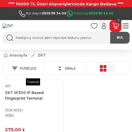
**** 10000 TL Üzeri Alışverişlerinizde Kargo Bedava ****
Bizi Arayın
0539 119 34 00
WhatsApp
0539 119 34 00
0
BUL
Anasayfa
ZKT
FİLTRELE
(1)
SIRALA
Tükendi
ZKT
ZKT SF300 IP Based
Fingerprint Terminal
STOK KODU
SF300
275,00
$