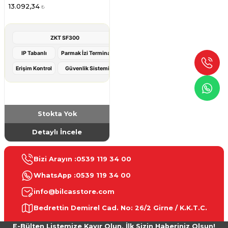
13.092,34
₺
ZKT SF300
IP Tabanlı
Parmak İzi Terminali
Erişim Kontrol
Güvenlik Sistemi
Stokta Yok
Detaylı İncele
Bizi Arayın :
0539 119 34 00
WhatsApp :
0539 119 34 00
info@bilcasstore.com
Bedrettin Demirel Cad. No: 26/2 Girne / K.K.T.C.
E-Bülten Listemize Kayır Olun, İlk Sizin Haberiniz Olsun!