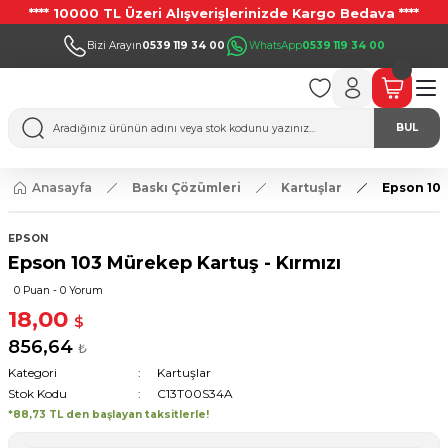
**** 10000 TL Üzeri Alışverişlerinizde Kargo Bedava ****
Bizi Arayın
0539 119 34 00
WhatsApp
0539 119 34 00
BUL
Anasayfa
Baskı Çözümleri
Kartuşlar
Epson 103
EPSON
Epson 103 Mürekep Kartuş - Kırmızı
0 Puan - 0 Yorum
18,00
$
856,64
₺
Kategori
Kartuşlar
Stok Kodu
C13T00S34A
*88,73 TL den başlayan taksitlerle!