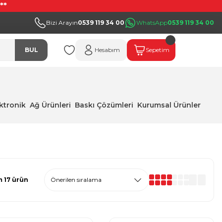
**
Bizi Arayın
0539 119 34 00
WhatsApp
0539 119 34 00
BUL
Hesabım
Sepetim
ektronik
Ağ Ürünleri
Baskı Çözümleri
Kurumsal Ürünler
 17 ürün