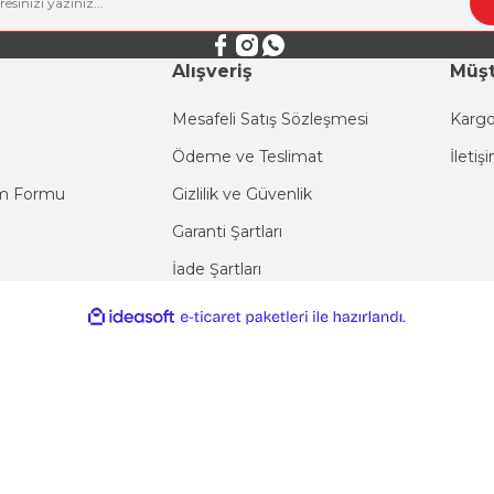
Alışveriş
Müşt
Mesafeli Satış Sözleşmesi
Kargo
Ödeme ve Teslimat
İletiş
im Formu
Gizlilik ve Güvenlik
Garanti Şartları
İade Şartları
ile
ideasoft
e-
hazırlandı.
ticaret
paketleri