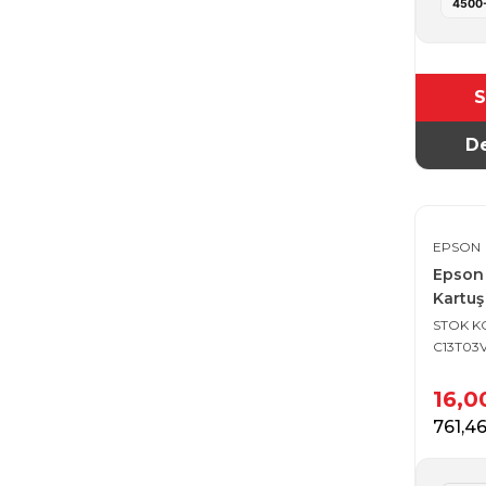
4500-
S
De
EPSON
Epson
Kartuş 
STOK 
C13T03
16,
761,4