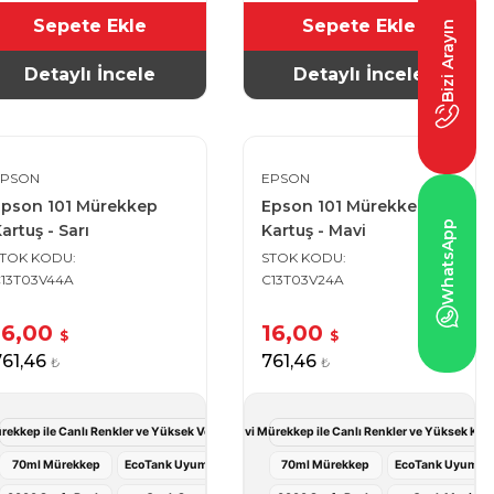
Sepete Ekle
Sepete Ekle
Bizi Arayın
Detaylı İncele
Detaylı İncele
EPSON
EPSON
Epson 101 Mürekkep
Epson 101 Mürekkep
WhatsApp
artuş - Sarı
Kartuş - Mavi
STOK KODU
STOK KODU
13T03V44A
C13T03V24A
16,00
16,00
$
$
761,46
761,46
₺
₺
Deneyimi
rekkep ile Canlı Renkler ve Yüksek Verimli Baskı Deneyimi
Epson 101 Mavi Mürekkep ile Canlı Renkler ve Yüksek Kali
70ml Mürekkep
EcoTank Uyumlu
70ml Mürekkep
EcoTank Uyumlu