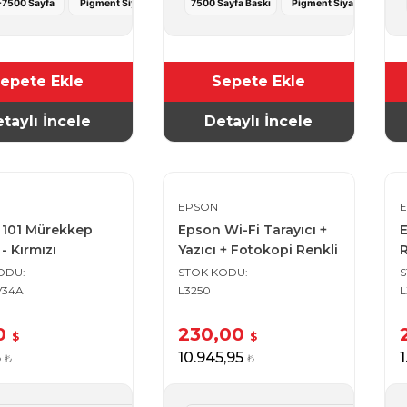
7500 Sayfa
Pigment Siyah
7500 Sayfa Baskı
Pigment Siyah
epete Ekle
Sepete Ekle
taylı İncele
Detaylı İncele
EPSON
 101 Mürekkep
Epson Wi-Fi Tarayıcı +
E
- Kırmızı
Yazıcı + Fotokopi Renkli
Çok Fonksiyonlu Tanklı
KODU
STOK KODU
Yazıcı
V34A
L3250
L
00
230,00
$
$
6
10.945,95
1
₺
₺