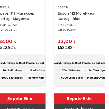
EPSON
EPSON
Epson 112 Mürekkep
Epson 112 Mürekkep
artuş - Magenta
Kartuş - Blue
STOK KODU
STOK KODU
13T06C34A
C13T06C24A
32,00
32,00
$
$
1.522,92
1.522,92
₺
₺
ı Deneyimi
 Mürekkep ile Canlı Renkler ve Yüksek Verimli Baskı Deneyimi
Epson 112 Mavi Mürekkep ile Canlı Renkler ve Yüksek Ve
70ml Mürekkep
EcoTank Uyumlu
70ml Mürekkep
EcoTank Uyuml
6000 Sayfa Baskı
Pigment Kırmızı Renk
6000 Sayfa Baskı
Pigment Cyan Re
Sepete Ekle
Sepete Ekle