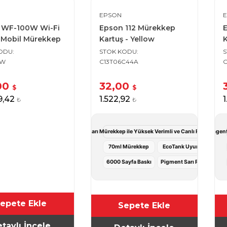
EPSON
 WF-100W Wi-Fi
Epson 112 Mürekkep
 Mobil Mürekkep
Kartuş - Yellow
K
tmeli Yazıcı
KODU
STOK KODU
0W
C13T06C44A
C
00
32,00
$
$
9,42
1.522,92
₺
₺
Epson 112 Sarı Mürekkep ile Yüksek Verimli ve Canlı Renkli Bask
Epson 112 Magenta
70ml Mürekkep
EcoTank Uyumlu
6000 Sayfa Baskı
Pigment Sarı Renk
epete Ekle
Sepete Ekle
taylı İncele