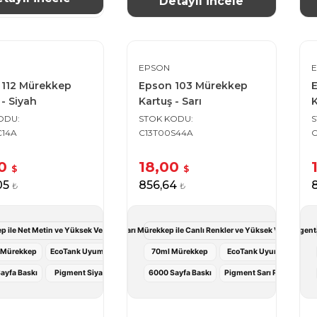
Detaylı İncele
EPSON
 112 Mürekkep
Epson 103 Mürekkep
 - Siyah
Kartuş - Sarı
K
KODU
STOK KODU
C14A
C13T00S44A
C
00
18,00
$
$
,05
856,64
₺
₺
p ile Net Metin ve Yüksek Verimli Baskı Deneyimi
Epson 103 Sarı Mürekkep ile Canlı Renkler ve Yüksek Verimli Bas
Epson 103 Magenta
 Mürekkep
EcoTank Uyumlu
70ml Mürekkep
EcoTank Uyumlu
ayfa Baskı
Pigment Siyah
6000 Sayfa Baskı
Pigment Sarı Renk