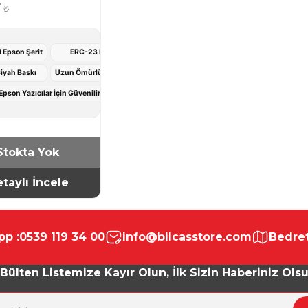
7
₺
l Epson Şerit
ERC-23 Model
Siyah Baskı
Uzun Ömürlü Kullanım
pson Yazıcılar İçin Güvenilir Şerit Kartuş
Stokta Yok
taylı İncele
p :
0539 119 34 00
info@bilcasstore.com
Bedret
Bülten Listemize Kayır Olun, İlk Sizin Haberiniz Ols