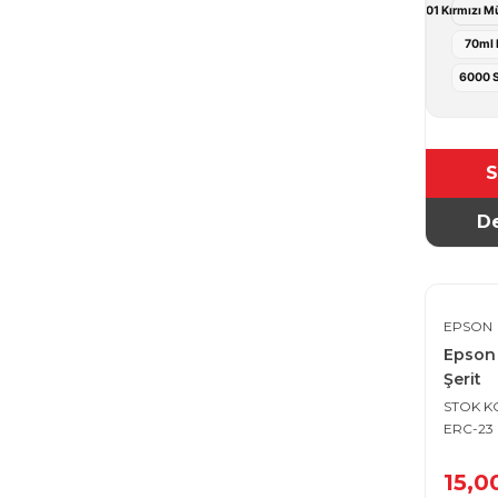
Epson 101 Kırmızı Mü
70ml
6000 S
S
De
EPSON
Epson 
Şerit
STOK 
ERC-23
15,0