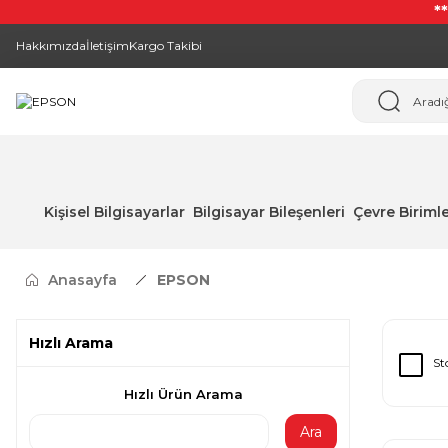
*
Hakkımızda
İletişim
Kargo Takibi
Kişisel Bilgisayarlar
Bilgisayar Bileşenleri
Çevre Birimle
Anasayfa
EPSON
Hızlı Arama
St
Hızlı Ürün Arama
Ara