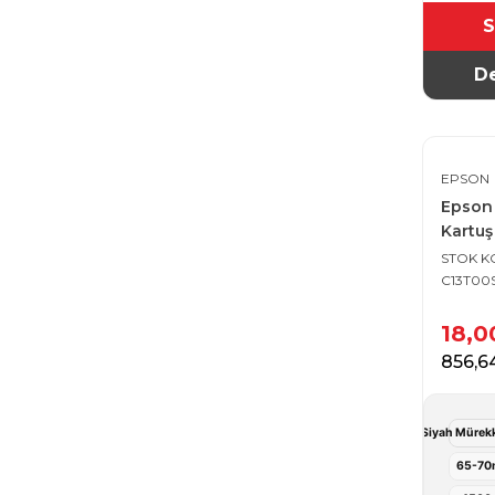
S
De
EPSON
Epson
Kartuş
STOK 
C13T00
18,
856,6
Epson 103 Siyah Mürekke
65-70