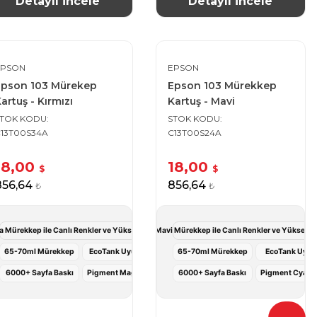
Detaylı İncele
Detaylı İncele
EPSON
EPSON
Epson 103 Mürekep
Epson 103 Mürekkep
artuş - Kırmızı
Kartuş - Mavi
STOK KODU
STOK KODU
13T00S34A
C13T00S24A
18,00
18,00
$
$
856,64
856,64
₺
₺
kı Deneyimi
 Mürekkep ile Canlı Renkler ve Yüksek Verimli Baskı Deneyimi
Epson 103 Mavi Mürekkep ile Canlı Renkler ve Yüksek V
65-70ml Mürekkep
EcoTank Uyumlu
65-70ml Mürekkep
EcoTank Uyu
6000+ Sayfa Baskı
Pigment Magenta
6000+ Sayfa Baskı
Pigment Cyan 