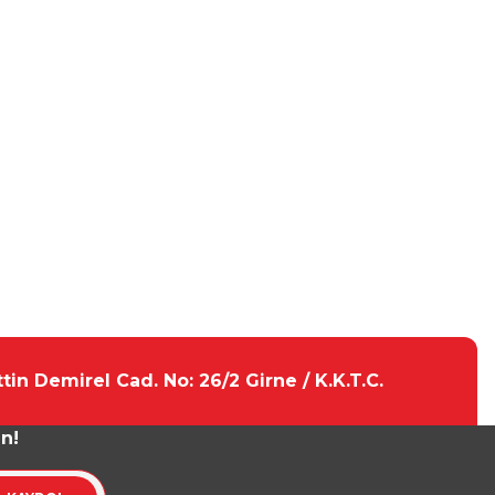
tin Demirel Cad. No: 26/2 Girne / K.K.T.C.
un!