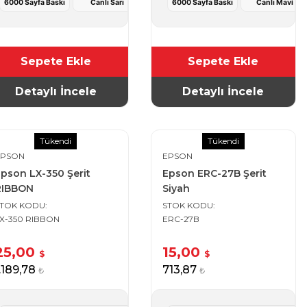
6000 Sayfa Baskı
Canlı Sarı
6000 Sayfa Baskı
Canlı Mavi
Sepete Ekle
Sepete Ekle
Detaylı İncele
Detaylı İncele
Tükendi
Tükendi
EPSON
EPSON
pson LX-350 Şerit
Epson ERC-27B Şerit
RIBBON
Siyah
STOK KODU
STOK KODU
X-350 RIBBON
ERC-27B
25,00
15,00
$
$
.189,78
713,87
₺
₺