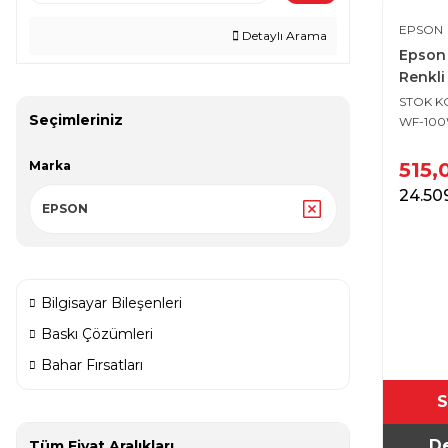
EPSON
Detaylı Arama
Epson
Renkli
Püskür
STOK 
Seçimleriniz
WF-10
Marka
515,
24.50
EPSON
Bilgisayar Bileşenleri
Baskı Çözümleri
Bahar Fırsatları
S
De
Tüm Fiyat Aralıkları