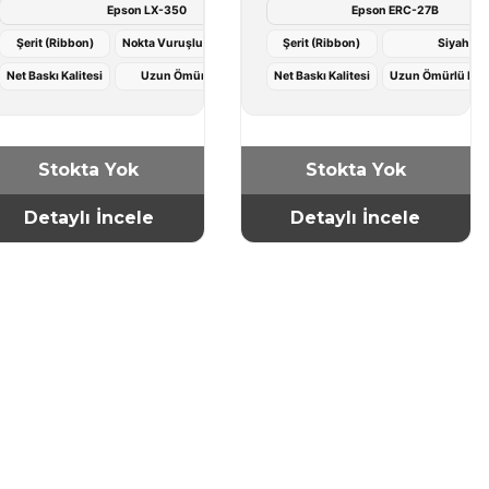
Epson LX-350
Epson ERC-27B
Şerit (Ribbon)
Nokta Vuruşlu Yazıcı Uyumlu
Şerit (Ribbon)
Siyah
Net Baskı Kalitesi
Uzun Ömürlü Kullanım
Net Baskı Kalitesi
Uzun Ömürlü Kul
Stokta Yok
Stokta Yok
Detaylı İncele
Detaylı İncele