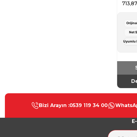
713,8
Orijina
Net 
Uyumlu E
De
Bizi Arayın :
0539 119 34 00
WhatsAp
E-