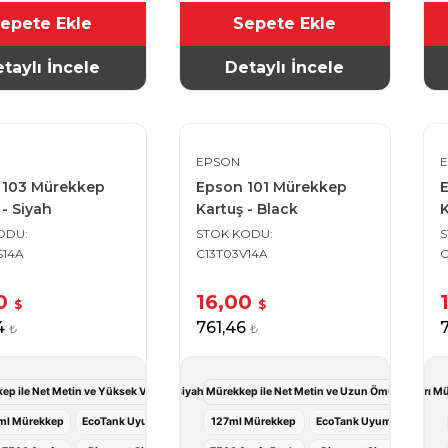
epete Ekle
Sepete Ekle
taylı İncele
Detaylı İncele
EPSON
 103 Mürekkep
Epson 101 Mürekkep
 - Siyah
Kartuş - Black
K
KODU
STOK KODU
S14A
C13T03V14A
C
00
16,00
$
$
4
761,46
₺
₺
p ile Net Metin ve Yüksek Verimli Baskı Deneyimi
Epson 101 Siyah Mürekkep ile Net Metin ve Uzun Ömürlü Baskı 
Epson 101 Sarı Mü
ml Mürekkep
EcoTank Uyumlu
127ml Mürekkep
EcoTank Uyumlu