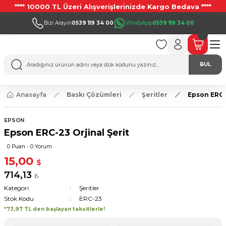
**** 10000 TL Üzeri Alışverişlerinizde Kargo Bedava ****
Bizi Arayın
0539 119 34 00
WhatsApp
0539 119 34 00
BUL
Anasayfa
Baskı Çözümleri
Şeritler
Epson ERC-2
EPSON
Epson ERC-23 Orjinal Şerit
0 Puan - 0 Yorum
15,00
$
714,13
₺
Kategori
Şeritler
Stok Kodu
ERC-23
*73,97 TL den başlayan taksitlerle!