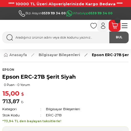
**** 10000 TL Üzeri Alışverişlerinizde Kargo Bedava ****
Bizi Arayın
0539 119 34 00
WhatsApp
0539 119 34 00
BUL
Anasayfa
Bilgisayar Bileşenleri
Epson ERC-27B Şerit
EPSON
Epson ERC-27B Şerit Siyah
0 Puan - 0 Yorum
15,00
$
713,87
₺
Kategori
Bilgisayar Bileşenleri
Stok Kodu
ERC-27B
*73,94 TL den başlayan taksitlerle!