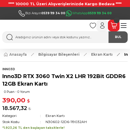
**** 10000 TL Üzeri Alışverişlerinizde Kargo Bedava ****
Bizi Arayın
0539 119 34 00
WhatsApp
0539 119 34 00
BUL
Anasayfa
Bilgisayar Bileşenleri
Ekran Kartı
In
INNO3D
Inno3D RTX 3060 Twin X2 LHR 192Bit GDDR6
12GB Ekran Kartı
0 Puan - 0 Yorum
390,00
$
18.567,32
₺
Kategori
Ekran Kartı
Stok Kodu
N30602-12D6-119032AH
*1.923,26 TL den başlayan taksitlerle!