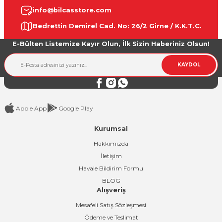
info@bilcasstore.com
Ürün resmi kalitesiz, bozuk veya görüntülenemiyor.
Bedrettin Demirel Cad. No: 26/2 Girne / K.K.T.C.
Ürün açıklamasında eksik bilgiler bulunuyor.
E-Bülten Listemize Kayır Olun, İlk Sizin Haberiniz Olsun!
Ürün bilgilerinde hatalar bulunuyor.
Ürün fiyatı diğer sitelerden daha pahalı.
KAYDOL
Bu ürüne benzer farklı alternatifler olmalı.
Apple App
Google Play
Kurumsal
Gönder
Hakkımızda
İletişim
Havale Bildirim Formu
BLOG
Alışveriş
Mesafeli Satış Sözleşmesi
Ödeme ve Teslimat