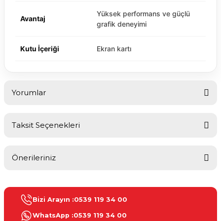
Yüksek performans ve güçlü
Avantaj
grafik deneyimi
Kutu İçeriği
Ekran kartı
Yorumlar
Taksit Seçenekleri
Bu ürüne ilk yorumu siz yapın!
Önerileriniz
Yorum Yaz
Bu ürünün fiyat bilgisi, resim, ürün açıklamalarında ve diğer
konularda yetersiz gördüğünüz noktaları öneri formunu kullanarak
Bizi Arayın :
0539 119 34 00
tarafımıza iletebilirsiniz.
Görüş ve önerileriniz için teşekkür ederiz.
WhatsApp :
0539 119 34 00