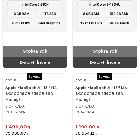
Intel Core 5 210H
Intel Core i5-1334U
16 GB RAM
1 TB SSD
8 GB RAM
512 GB SSD
16" FHD IPS
Intel Graphics
15.6" FHD IPS
Iris Xe Touch
Stokta Yok
Stokta Yok
Detaylı İncele
Detaylı İncele
Tükendi
Tükendi
APPLE
APPLE
Apple MacBook Air 15'' M4
Apple MacBook Air 13'' M4
8C/10C 16GB 256GB SSD -
8C/10C 16GB 256GB SSD -
Midnight
Midnight
STOK KODU
STOK KODU
MCXB3ZM/A
MCX43ZM/A
1.490,00
1.190,00
$
$
70.936,67
56.654,12
₺
₺