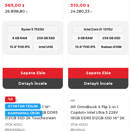
565,00
510,00
$
$
26.898,80
24.280,33
₺
₺
Ryzen 5 7520U
Intel Core i3-1315U
8 GB RAM
256 GB SSD
8 GB RAM
256 GB SSD
15.6" FHD IPS
Intel UHD
15.6" FHD IPS
Radeon 610M
Sepete Ekle
Sepete Ekle
Detaylı İncele
Detaylı İncele
%11
LENOVO
HP
STOKTAN TESLIM
Lenovo Yoga 7 2-in-1 16''
HP OmniBook X Flip 2-in-1
Ryzen 7 8840HS 16GB DDR5
Copilot+ Intel Ultra 5 226V
KAMPANYALI ÜRÜN
512GB SSD 2K Touchscreen
16GB DDR5 512GB SSD 16'' 2K
Notebook - Artic Grey
Touch-Screen Notebook -
STOK KODU
STOK KODU
Eclipse Gray
83DM0006US
B5UH0UA