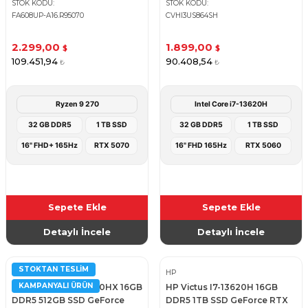
Notebook - Jaegar Gray
Gaming Notebook
STOK KODU
STOK KODU
FA608UP-A16.R95070
CVHI3US864SH
2.299,00
1.899,00
$
$
109.451,94
90.408,54
₺
₺
Ryzen 9 270
Intel Core i7-13620H
32 GB DDR5
1 TB SSD
32 GB DDR5
1 TB SSD
16" FHD+ 165Hz
RTX 5070
16" FHD 165Hz
RTX 5060
Sepete Ekle
Sepete Ekle
Detaylı İncele
Detaylı İncele
STOKTAN TESLIM
LENOVO
HP
KAMPANYALI ÜRÜN
Lenovo LOQ I7-13650HX 16GB
HP Victus I7-13620H 16GB
DDR5 512GB SSD GeForce
DDR5 1TB SSD GeForce RTX