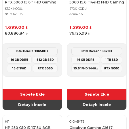
RTX 5060 15.6'' FHD Gaming
5060 15.6'' 144Hz FHD Gaming
Notebook - Luna Grey
Notebook - Mica Silver
STOK KODU
STOK KODU
83JE002LUS
A20R7EA
1.699,00
1.599,00
$
$
80.886,84
76.125,99
₺
₺
Intel Core i7-13650HX
Intel Core i7-13620H
16 GB DDR5
512 GB SSD
16 GB DDR5
1 TB SSD
15.6" FHD
RTX 5060
15.6" FHD 144Hz
RTX 5060
Sepete Ekle
Sepete Ekle
Detaylı İncele
Detaylı İncele
HP
GIGABYTE
HP 250 G10 i3-1315U 8GB
Gigabyte Gaming A16 I7-