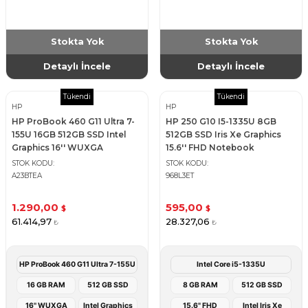
Stokta Yok
Stokta Yok
Detaylı İncele
Detaylı İncele
Tükendi
Tükendi
HP
HP
HP ProBook 460 G11 Ultra 7-
HP 250 G10 I5-1335U 8GB
155U 16GB 512GB SSD Intel
512GB SSD Iris Xe Graphics
Graphics 16'' WUXGA
15.6'' FHD Notebook
Notebook
STOK KODU
STOK KODU
A23BTEA
968L3ET
1.290,00
595,00
$
$
61.414,97
28.327,06
₺
₺
HP ProBook 460 G11 Ultra 7-155U
Intel Core i5-1335U
16 GB RAM
512 GB SSD
8 GB RAM
512 GB SSD
16'' WUXGA
Intel Graphics
15.6" FHD
Intel Iris Xe