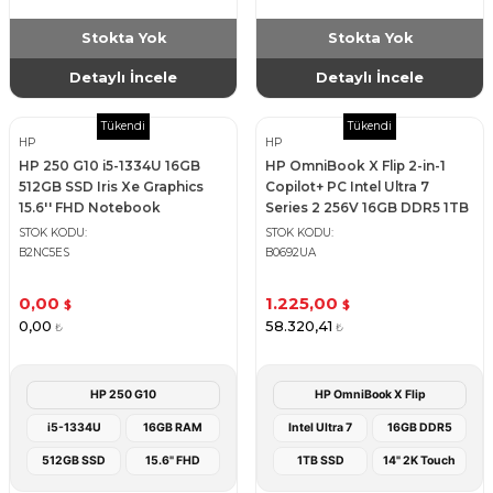
Stokta Yok
Stokta Yok
Detaylı İncele
Detaylı İncele
Tükendi
Tükendi
HP
HP
HP 250 G10 i5-1334U 16GB
HP OmniBook X Flip 2-in-1
512GB SSD Iris Xe Graphics
Copilot+ PC Intel Ultra 7
15.6'' FHD Notebook
Series 2 256V 16GB DDR5 1TB
SSD 14'' 2K Touch-Screen
STOK KODU
STOK KODU
Notebook - Atmospheric Blue
B2NC5ES
B0692UA
0,00
1.225,00
$
$
0,00
58.320,41
₺
₺
HP 250 G10
HP OmniBook X Flip
i5-1334U
16GB RAM
Intel Ultra 7
16GB DDR5
512GB SSD
15.6" FHD
1TB SSD
14" 2K Touch