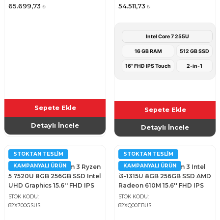
65.699,73
54.511,73
₺
₺
Intel Core 7 255U
16 GB RAM
512 GB SSD
16" FHD IPS Touch
2-in-1
Sepete Ekle
Sepete Ekle
Detaylı İncele
Detaylı İncele
STOKTAN TESLIM
STOKTAN TESLIM
LENOVO
LENOVO
KAMPANYALI ÜRÜN
KAMPANYALI ÜRÜN
Lenovo IdeaPad Slim 3 Ryzen
Lenovo IdeaPad Slim 3 Intel
5 7520U 8GB 256GB SSD Intel
i3-1315U 8GB 256GB SSD AMD
UHD Graphics 15.6'' FHD IPS
Radeon 610M 15.6'' FHD IPS
Notebook
Notebook
STOK KODU
STOK KODU
82X700GSUS
82XQ00EBUS