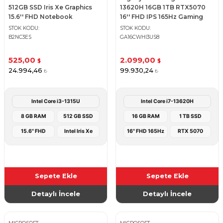
512GB SSD Iris Xe Graphics
13620H 16GB 1TB RTX5070
15.6'' FHD Notebook
16'' FHD IPS 165Hz Gaming
Notebook
STOK KODU
STOK KODU
B2NC3ES
GA16CWHI3US8
525,00
2.099,00
$
$
24.994,46
99.930,24
₺
₺
Intel Core i3-1315U
Intel Core i7-13620H
8 GB RAM
512 GB SSD
16 GB RAM
1 TB SSD
15.6" FHD
Intel Iris Xe
16" FHD 165Hz
RTX 5070
Sepete Ekle
Sepete Ekle
Detaylı İncele
Detaylı İncele