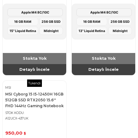
Apple M4 8C/10C
Apple M4 8C/10C
16 GB RAM
256 GB SSD
16 GB RAM
256 GB SSD
15" Liquid Retina
Midnight
13" Liquid Retina
Midnight
Stokta Yok
Stokta Yok
Detaylı İncele
Detaylı İncele
Tükendi
MSI
MSI Cyborg 15 I5-12450H 16GB
512GB SSD RTX2050 15.6''
FHD 144Hz Gaming Notebook
STOK KODU
A12UCX-437UK
950,00
$