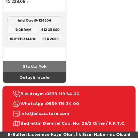
45.228,08
₺
Intel Core i5-12450H
16 GB RAM
512 GB SSD
15.6" FHD 144Hz
RTX 2050
Stokta Yok
Detaylı İncele
Bizi Arayın :
0539 119 34 00
WhatsApp :
0539 119 34 00
info@bilcasstore.com
Bedrettin Demirel Cad. No: 26/2 Girne / K.K.T.C.
E-Bülten Listemize Kayır Olun, İlk Sizin Haberiniz Olsun!