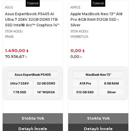
Tükendi
Tükendi
ASUS
APPLE
Asus Expertbook P5405 AI
Apple MacBook Neo 13'' A18
Ultra 7 258V 32GB DDR5 1TB
Pro 8GB RAM 512GB SSD –
SSD Intel®️ Arc™️ Graphics 14''
Silver
WQXGA Notebook
STOK KODU
STOK KODU
P5405
MN9B2TU/A
1.490,00
0,00
$
$
70.936,67
0,00
₺
₺
Asus ExpertBook P5405
MacBook Neo 13"
Ultra 7 258V
32 GB DDR5
A18 Pro
8 GB RAM
1 TB SSD
14" WQXGA
512 GB SSD
Silver
Stokta Yok
Stokta Yok
Detaylı İncele
Detaylı İncele