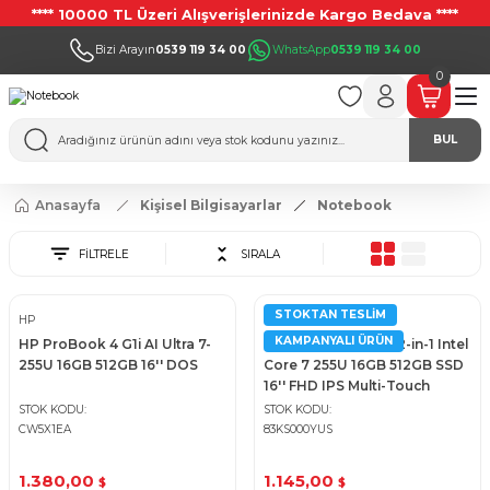
**** 10000 TL Üzeri Alışverişlerinizde Kargo Bedava ****
Bizi Arayın
0539 119 34 00
WhatsApp
0539 119 34 00
0
BUL
Anasayfa
Kişisel Bilgisayarlar
Notebook
FİLTRELE
SIRALA
STOKTAN TESLIM
HP
LENOVO
KAMPANYALI ÜRÜN
HP ProBook 4 G1i AI Ultra 7-
Lenovo IdeaPad 5i 2-in-1 Intel
255U 16GB 512GB 16'' DOS
Core 7 255U 16GB 512GB SSD
16'' FHD IPS Multi-Touch
Notebook
STOK KODU
STOK KODU
CW5X1EA
83KS000YUS
1.380,00
1.145,00
$
$