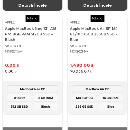
Detaylı İncele
Detaylı İncele
Tükendi
Tükendi
APPLE
APPLE
Apple MacBook Neo 13'' A18
Apple MacBook Air 15'' M4
Pro 8GB RAM 512GB SSD –
8C/10C 16GB 256GB SSD -
Blush
Blue
STOK KODU
STOK KODU
MN9B3TU/A
MCX93ZM/A
0,00
1.490,00
$
$
0,00
70.936,67
₺
₺
MacBook Neo 13"
MacBook Air 15"
A18 Pro
8 GB RAM
M4 8C/10C
16 GB RAM
512 GB SSD
Blush
256 GB SSD
Blue