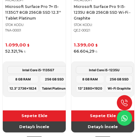
MICROSOFT
MICROSOFT
Microsoft Surface Pro 7+ I5-
Microsoft Surface Pro 9 I5-
1135G7 8GB 256GB SSD 12.3''
1235U 8GB 256GB SSD Wi-Fi -
Tablet Platinum
Graphite
STOK KODU
STOK KODU
TNA-00001
QEZ-00021
1.099,00
1.399,00
$
$
52.321,74
66.604,29
₺
₺
Intel Core i5-1135G7
Intel Core i5-1235U
8 GB RAM
256 GB SSD
8 GB RAM
256 GB SSD
12.3" 2736x1824
Tablet Platinum
13" 2880x1920
Wi-Fi Graphite
Sepete Ekle
Sepete Ekle
Detaylı İncele
Detaylı İncele