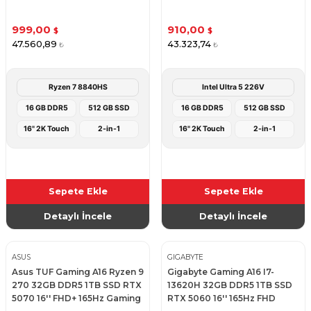
999,00
910,00
$
$
47.560,89
43.323,74
₺
₺
Ryzen 7 8840HS
Intel Ultra 5 226V
16 GB DDR5
512 GB SSD
16 GB DDR5
512 GB SSD
16" 2K Touch
2-in-1
16" 2K Touch
2-in-1
Sepete Ekle
Sepete Ekle
Detaylı İncele
Detaylı İncele
ASUS
GIGABYTE
Asus TUF Gaming A16 Ryzen 9
Gigabyte Gaming A16 I7-
270 32GB DDR5 1TB SSD RTX
13620H 32GB DDR5 1TB SSD
5070 16'' FHD+ 165Hz Gaming
RTX 5060 16'' 165Hz FHD