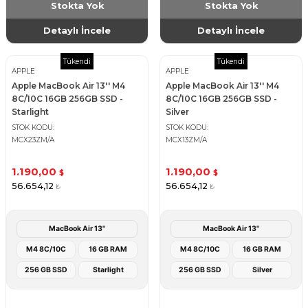
Stokta Yok
Stokta Yok
Detaylı İncele
Detaylı İncele
Tükendi
Tükendi
APPLE
APPLE
Apple MacBook Air 13'' M4
Apple MacBook Air 13'' M4
8C/10C 16GB 256GB SSD -
8C/10C 16GB 256GB SSD -
Starlight
Silver
STOK KODU
STOK KODU
MCX23ZM/A
MCX13ZM/A
1.190,00
1.190,00
$
$
56.654,12
56.654,12
₺
₺
MacBook Air 13"
MacBook Air 13"
M4 8C/10C
16 GB RAM
M4 8C/10C
16 GB RAM
256 GB SSD
Starlight
256 GB SSD
Silver