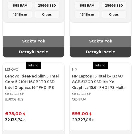
8GB RAM
256GB SSD
8GB RAM
256GB SSD
13'' Ekran
Citrus
13'' Ekran
Citrus
Stokta Yok
Stokta Yok
Detaylı İncele
Detaylı İncele
Tükendi
Tükendi
LENOVO
HP
Lenovo IdeaPad Slim 5i Intel
HP Laptop 15 Intel i5-1334U
Core 5 210H 16GB 1TB SSD
8GB 512GB SSD Iris Xe
Intel Graphics 16'' FHD IPS
Graphics 15.6'' FHD IPS Multi-
Notebook
Touch Notebook
STOK KODU
STOK KODU
83J1002NUS
C65RPUA
675,00
595,00
$
$
32.135,74
28.327,06
₺
₺