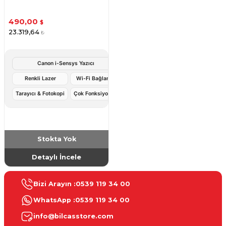
490,00
$
23.319,64
₺
Canon i-Sensys Yazıcı
Renkli Lazer
Wi-Fi Bağlantı
Tarayıcı & Fotokopi
Çok Fonksiyonlu
Stokta Yok
Detaylı İncele
Bizi Arayın :
0539 119 34 00
WhatsApp :
0539 119 34 00
info@bilcasstore.com