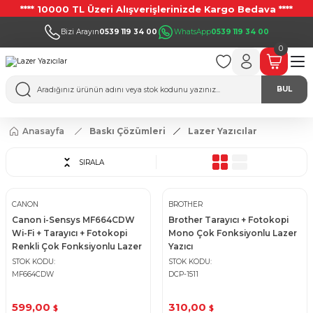
**** 10000 TL Üzeri Alışverişlerinizde Kargo Bedava ****
Bizi Arayın
0539 119 34 00
WhatsApp
0539 119 34 00
0
BUL
Anasayfa
Baskı Çözümleri
Lazer Yazıcılar
SIRALA
CANON
BROTHER
Canon i-Sensys MF664CDW
Brother Tarayıcı + Fotokopi
Wi-Fi + Tarayıcı + Fotokopi
Mono Çok Fonksiyonlu Lazer
Renkli Çok Fonksiyonlu Lazer
Yazıcı
Yazıcı
STOK KODU
STOK KODU
MF664CDW
DCP-1511
599,00
310,00
$
$