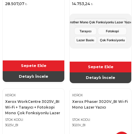
28.507,07
14.753,24
₺
₺
Brother Mono Çok Fonksiyonlu Lazer Yazıcı
Tarayıcı
Fotokopi
Lazer Baskı
Çok Fonksiyonlu
Sepete Ekle
Sepete Ekle
Detaylı İncele
Detaylı İncele
XEROX
XEROX
Xerox WorkCentre 3025V_BI
Xerox Phaser 3020V_BI Wi-Fi
Wi-Fi + Tarayıcı + Fotokopi
Mono Lazer Yazıcı
Mono Çok Fonksiyonlu Lazer
Yazıcı
STOK KODU
STOK KODU
3025V_BI
3020V_BI