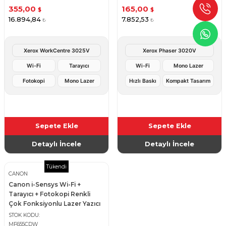
355,00
165,00
$
$
16.894,84
7.852,53
₺
₺
Xerox WorkCentre 3025V
Xerox Phaser 3020V
Wi-Fi
Tarayıcı
Wi-Fi
Mono Lazer
Fotokopi
Mono Lazer
Hızlı Baskı
Kompakt Tasarım
Sepete Ekle
Sepete Ekle
Detaylı İncele
Detaylı İncele
Tükendi
CANON
Canon i-Sensys Wi-Fi +
Tarayıcı + Fotokopi Renkli
Çok Fonksiyonlu Lazer Yazıcı
STOK KODU
MF655CDW