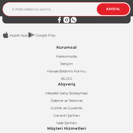
Ürün fiyatı diğer sitelerden daha pahalı.
KAYDOL
Bu ürüne benzer farklı alternatifler olmalı.
Apple App
Google Play
Kurumsal
Gönder
Hakkımızda
İletişim
Havale Bildirim Formu
BLOG
Alışveriş
Mesafeli Satış Sözleşmesi
Ödeme ve Teslimat
Gizlilik ve Güvenlik
Garanti Şartları
İade Şartları
Müşteri Hizmetleri