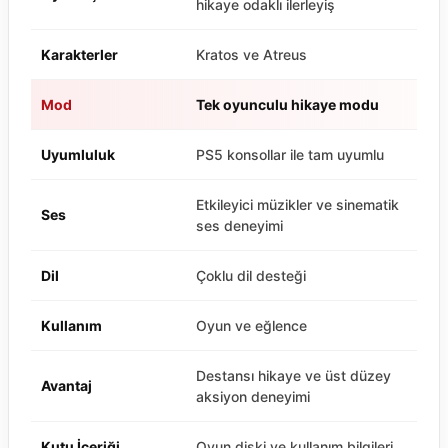
hikaye odaklı ilerleyiş
Karakterler
Kratos ve Atreus
Mod
Tek oyunculu hikaye modu
Uyumluluk
PS5 konsollar ile tam uyumlu
Etkileyici müzikler ve sinematik
Ses
ses deneyimi
Dil
Çoklu dil desteği
Kullanım
Oyun ve eğlence
Destansı hikaye ve üst düzey
Avantaj
aksiyon deneyimi
Kutu İçeriği
Oyun diski ve kullanım bilgileri