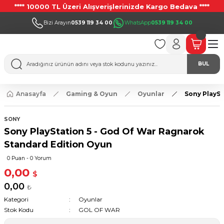
**** 10000 TL Üzeri Alışverişlerinizde Kargo Bedava ****
Bizi Arayın
0539 119 34 00
WhatsApp
0539 119 34 00
BUL
Anasayfa
Gaming & Oyun
Oyunlar
Sony PlaySt
SONY
Sony PlayStation 5 - God Of War Ragnarok
Standard Edition Oyun
0 Puan - 0 Yorum
0,00
$
0,00
₺
Kategori
Oyunlar
Stok Kodu
GOL OF WAR