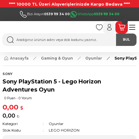
**** 10000 TL Üzeri Alışverişlerinizde Kargo Bedava ****
Bizi Arayın
0539 119 34 00
WhatsApp
0539 119 34 00
BUL
Anasayfa
Gaming & Oyun
Oyunlar
Sony PlaySt
SONY
Sony PlayStation 5 - Lego Horizon
Adventures Oyun
0 Puan - 0 Yorum
0,00
$
0,00
₺
Kategori
Oyunlar
Stok Kodu
LEGO HORIZON