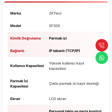
Marka
ZKTeco
Model
SF300
Kimlik Doğrulama
Parmak izi
Bağlantı
IP tabanlı (TCP/IP)
Yüksek kullanıcı kayıt
Kullanıcı Kapasitesi
kapasitesi
Parmak İzi
Çoklu parmak izi kayıt desteği
Kapasitesi
Ekran
LCD ekran
Personel takip ve geçiş kontrol