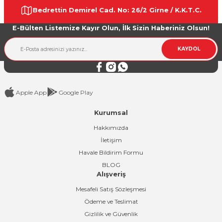
Ürün resmi kalitesiz, bozuk veya görüntülenemiyor.
Bedrettin Demirel Cad. No: 26/2 Girne / K.K.T.C.
Ürün açıklamasında eksik bilgiler bulunuyor.
E-Bülten Listemize Kayır Olun, İlk Sizin Haberiniz Olsun!
Ürün bilgilerinde hatalar bulunuyor.
Ürün fiyatı diğer sitelerden daha pahalı.
KAYDOL
Bu ürüne benzer farklı alternatifler olmalı.
Apple App
Google Play
Kurumsal
Gönder
Hakkımızda
İletişim
Havale Bildirim Formu
BLOG
Alışveriş
Mesafeli Satış Sözleşmesi
Ödeme ve Teslimat
Gizlilik ve Güvenlik