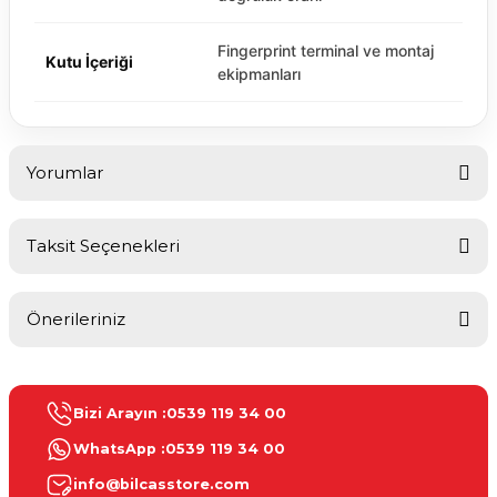
Fingerprint terminal ve montaj
Kutu İçeriği
ekipmanları
Yorumlar
Taksit Seçenekleri
Bu ürüne ilk yorumu siz yapın!
Önerileriniz
Yorum Yaz
Bu ürünün fiyat bilgisi, resim, ürün açıklamalarında ve diğer
konularda yetersiz gördüğünüz noktaları öneri formunu kullanarak
Bizi Arayın :
0539 119 34 00
tarafımıza iletebilirsiniz.
Görüş ve önerileriniz için teşekkür ederiz.
WhatsApp :
0539 119 34 00
info@bilcasstore.com