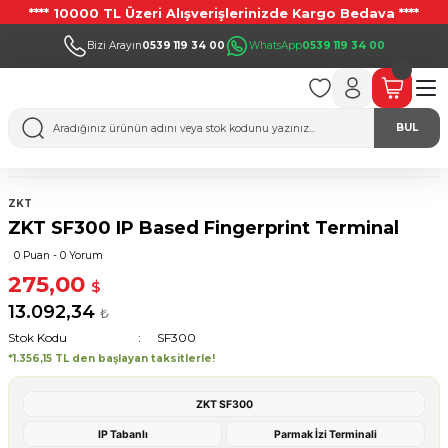
**** 10000 TL Üzeri Alışverişlerinizde Kargo Bedava ****
Bizi Arayın
0539 119 34 00
WhatsApp
0539 119 34 00
BUL
ZKT
ZKT SF300 IP Based Fingerprint Terminal
0 Puan - 0 Yorum
275,00
$
13.092,34
₺
Stok Kodu
SF300
*1.356,15 TL den başlayan taksitlerle!
ZKT SF300
IP Tabanlı
Parmak İzi Terminali